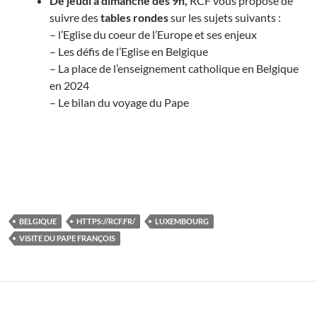
De jeudi à dimanche dès 9h,
RCF vous propose de
suivre des
tables rondes
sur les sujets suivants :
– l’Eglise du coeur de l’Europe et ses enjeux
– Les défis de l’Eglise en Belgique
– La place de l’enseignement catholique en Belgique
en 2024
– Le bilan du voyage du Pape
BELGIQUE
HTTPS://RCF.FR/
LUXEMBOURG
VISITE DU PAPE FRANÇOIS