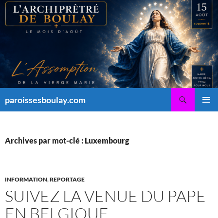
Aller
au
contenu
Recherche
paroissesboulay.com
MENU
PRINCI
Archives par mot-clé : Luxembourg
INFORMATION
,
REPORTAGE
SUIVEZ LA VENUE DU PAPE
EN BELGIQUE