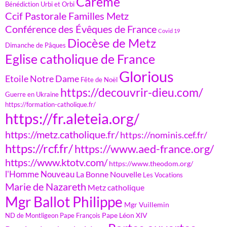
Carême
Bénédiction Urbi et Orbi
Ccif Pastorale Familles Metz
Conférence des Évêques de France
Covid 19
Diocèse de Metz
Dimanche de Pâques
Eglise catholique de France
Glorious
Etoile Notre Dame
Fête de Noël
https://decouvrir-dieu.com/
Guerre en Ukraine
https://formation-catholique.fr/
https://fr.aleteia.org/
https://metz.catholique.fr/
https://nominis.cef.fr/
https://rcf.fr/
https://www.aed-france.org/
https://www.ktotv.com/
https://www.theodom.org/
l'Homme Nouveau
La Bonne Nouvelle
Les Vocations
Marie de Nazareth
Metz catholique
Mgr Ballot Philippe
Mgr Vuillemin
Pape Léon XIV
ND de Montligeon
Pape François