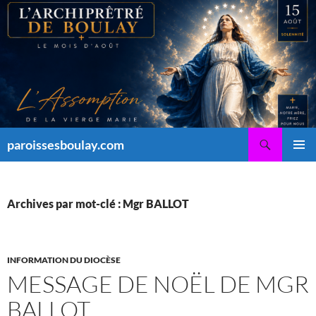
Aller
au
contenu
Recherche
paroissesboulay.com
MENU
PRINCI
Archives par mot-clé : Mgr BALLOT
INFORMATION DU DIOCÈSE
MESSAGE DE NOËL DE MGR
BALLOT