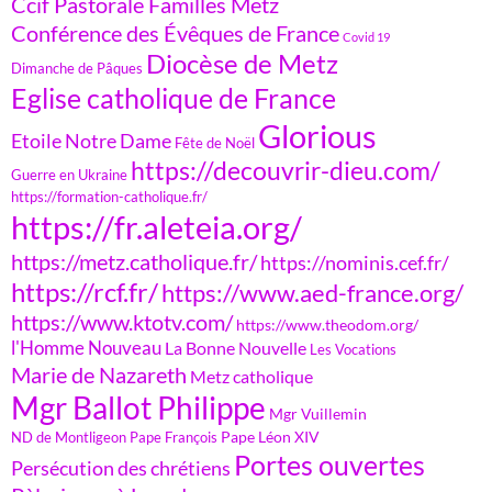
Ccif Pastorale Familles Metz
Conférence des Évêques de France
Covid 19
Diocèse de Metz
Dimanche de Pâques
Eglise catholique de France
Glorious
Etoile Notre Dame
Fête de Noël
https://decouvrir-dieu.com/
Guerre en Ukraine
https://formation-catholique.fr/
https://fr.aleteia.org/
https://metz.catholique.fr/
https://nominis.cef.fr/
https://rcf.fr/
https://www.aed-france.org/
https://www.ktotv.com/
https://www.theodom.org/
l'Homme Nouveau
La Bonne Nouvelle
Les Vocations
Marie de Nazareth
Metz catholique
Mgr Ballot Philippe
Mgr Vuillemin
Pape Léon XIV
ND de Montligeon
Pape François
Portes ouvertes
Persécution des chrétiens