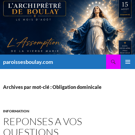
Aller
au
contenu
Recherche
paroissesboulay.com
MENU
PRINCI
Archives par mot-clé : Obligation dominicale
INFORMATION
REPONSES A VOS
QUESTIONS