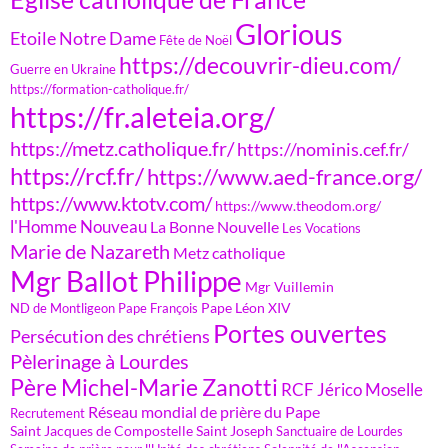
Glorious
Etoile Notre Dame
Fête de Noël
https://decouvrir-dieu.com/
Guerre en Ukraine
https://formation-catholique.fr/
https://fr.aleteia.org/
https://metz.catholique.fr/
https://nominis.cef.fr/
https://rcf.fr/
https://www.aed-france.org/
https://www.ktotv.com/
https://www.theodom.org/
l'Homme Nouveau
La Bonne Nouvelle
Les Vocations
Marie de Nazareth
Metz catholique
Mgr Ballot Philippe
Mgr Vuillemin
Pape Léon XIV
ND de Montligeon
Pape François
Portes ouvertes
Persécution des chrétiens
Pèlerinage à Lourdes
Père Michel-Marie Zanotti
RCF Jérico Moselle
Réseau mondial de prière du Pape
Recrutement
Saint Jacques de Compostelle
Saint Joseph
Sanctuaire de Lourdes