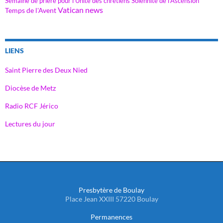
Semaine de prière pour l'Unité des chrétiens
Solennité de l'Ascension
Vatican news
Temps de l'Avent
LIENS
Saint Pierre des Deux Nied
Diocèse de Metz
Radio RCF Jérico
Lectures du jour
Presbytère de Boulay
Place Jean XXIII 57220 Boulay
Permanences