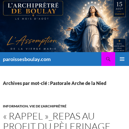
Aller
au
contenu
Recherche
paroissesboulay.com
MENU
PRINCI
Archives par mot-clé : Pastorale Arche de la Nied
INFORMATION
,
VIE DE L'ARCHIPRÊTRÉ
« RAPPEL »_REPAS AU
PROFIT DU PÈLERINAGE