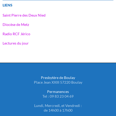
LIENS
Saint Pierre des Deux Nied
Diocèse de Metz
Radio RCF Jérico
Lectures du jour
Presbytère de Boulay
Place Jean XXIII 57220 Boulay
Permanences
Tel : 09 83 23 04 69
Lundi, Mercredi, et Vendredi :
de 14h00 à 17h00