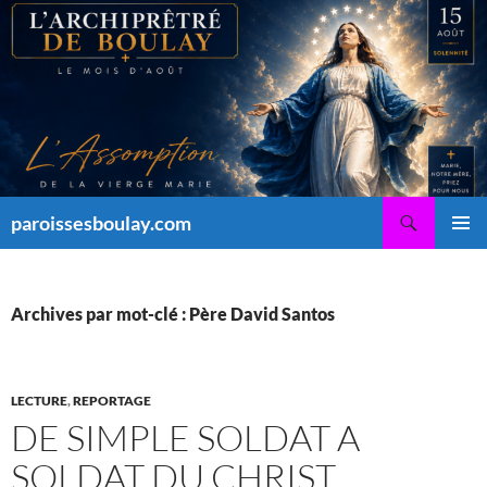
Aller
au
contenu
Recherche
paroissesboulay.com
MENU
PRINCI
Archives par mot-clé : Père David Santos
LECTURE
,
REPORTAGE
DE SIMPLE SOLDAT A
SOLDAT DU CHRIST