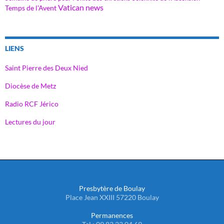
Vatican news
Temps de l'Avent
LIENS
Saint Pierre des Deux Nied
Diocèse de Metz
Radio RCF Jérico
Lectures du jour
Presbytère de Boulay
Place Jean XXIII 57220 Boulay
Permanences