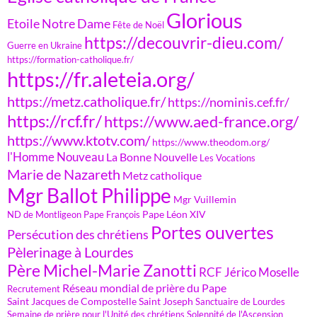
Glorious
Etoile Notre Dame
Fête de Noël
https://decouvrir-dieu.com/
Guerre en Ukraine
https://formation-catholique.fr/
https://fr.aleteia.org/
https://metz.catholique.fr/
https://nominis.cef.fr/
https://rcf.fr/
https://www.aed-france.org/
https://www.ktotv.com/
https://www.theodom.org/
l'Homme Nouveau
La Bonne Nouvelle
Les Vocations
Marie de Nazareth
Metz catholique
Mgr Ballot Philippe
Mgr Vuillemin
Pape Léon XIV
ND de Montligeon
Pape François
Portes ouvertes
Persécution des chrétiens
Pèlerinage à Lourdes
Père Michel-Marie Zanotti
RCF Jérico Moselle
Réseau mondial de prière du Pape
Recrutement
Saint Jacques de Compostelle
Saint Joseph
Sanctuaire de Lourdes
Semaine de prière pour l'Unité des chrétiens
Solennité de l'Ascension