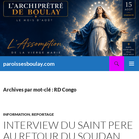
Aller
au
contenu
Recherche
paroissesboulay.com
MENU
PRINCI
Archives par mot-clé : RD Congo
INFORMATION
,
REPORTAGE
INTERVIEW DU SAINT PERE
AU RETOUR DU SOUDAN