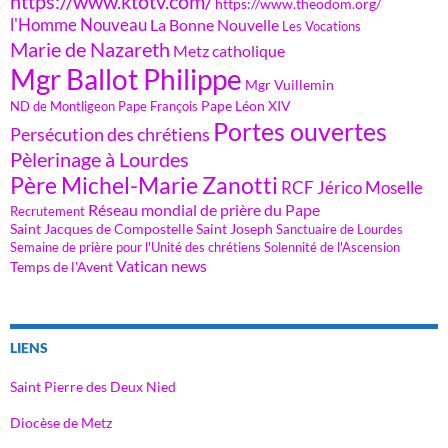
https://www.ktotv.com/
https://www.theodom.org/
l'Homme Nouveau
La Bonne Nouvelle
Les Vocations
Marie de Nazareth
Metz catholique
Mgr Ballot Philippe
Mgr Vuillemin
Pape Léon XIV
ND de Montligeon
Pape François
Portes ouvertes
Persécution des chrétiens
Pèlerinage à Lourdes
Père Michel-Marie Zanotti
RCF Jérico Moselle
Réseau mondial de prière du Pape
Recrutement
Saint Jacques de Compostelle
Saint Joseph
Sanctuaire de Lourdes
Semaine de prière pour l'Unité des chrétiens
Solennité de l'Ascension
Vatican news
Temps de l'Avent
LIENS
Saint Pierre des Deux Nied
Diocèse de Metz