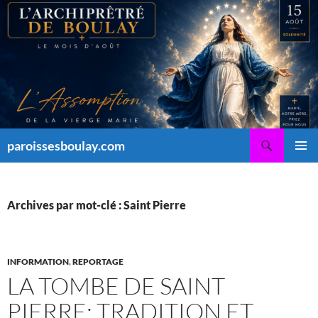
Aller
au
contenu
Recherche
paroissesboulay.com
MENU
PRINCI
Archives par mot-clé : Saint Pierre
INFORMATION
,
REPORTAGE
LA TOMBE DE SAINT
PIERRE: TRADITION ET