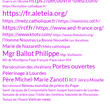
https://decouvrir-dieu.com/
Guerre en Ukraine
https://formation-catholique.fr/
https://fr.aleteia.org/
https://metz.catholique.fr/
https://nominis.cef.fr/
https://rcf.fr/
https://www.aed-france.org/
https://www.ktotv.com/
https://www.theodom.org/
l'Homme Nouveau
La Bonne Nouvelle
Les Vocations
Marie de Nazareth
Metz catholique
Mgr Ballot Philippe
Mgr Vuillemin
Pape Léon XIV
ND de Montligeon
Pape François
Portes ouvertes
Persécution des chrétiens
Pèlerinage à Lourdes
Père Michel-Marie Zanotti
RCF Jérico Moselle
Réseau mondial de prière du Pape
Recrutement
Saint Jacques de Compostelle
Saint Joseph
Sanctuaire de Lourdes
Semaine de prière pour l'Unité des chrétiens
Solennité de l'Ascension
Vatican news
Temps de l'Avent