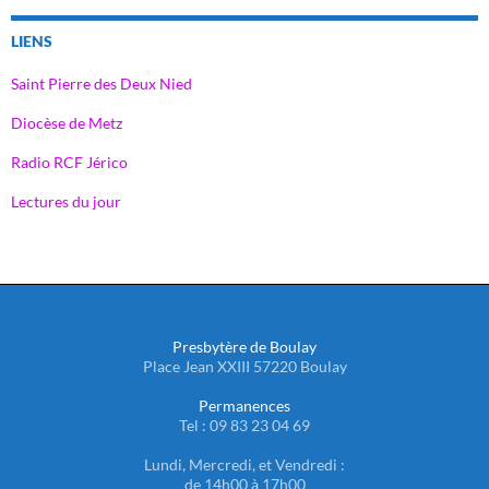
LIENS
Saint Pierre des Deux Nied
Diocèse de Metz
Radio RCF Jérico
Lectures du jour
Presbytère de Boulay
Place Jean XXIII 57220 Boulay
Permanences
Tel : 09 83 23 04 69
Lundi, Mercredi, et Vendredi :
de 14h00 à 17h00