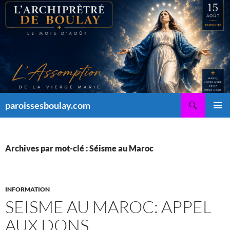
Aller
au
contenu
Recherche
paroissesboulay.com
MENU
PRINCI
Archives par mot-clé : Séisme au Maroc
INFORMATION
SEISME AU MAROC: APPEL
AUX DONS