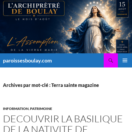
Aller
au
contenu
Recherche
paroissesboulay.com
MENU
PRINCI
Archives par mot-clé : Terra sainte magazine
INFORMATION
,
PATRIMOINE
DECOUVRIR LA BASILIQUE
DE LA NATIVITE DE