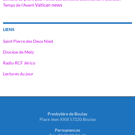
Vatican news
Temps de l'Avent
LIENS
Saint Pierre des Deux Nied
Diocèse de Metz
Radio RCF Jérico
Lectures du jour
Presbytère de Boulay
Place Jean XXIII 57220 Boulay
Permanences