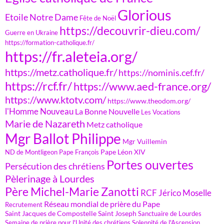
Glorious
Etoile Notre Dame
Fête de Noël
https://decouvrir-dieu.com/
Guerre en Ukraine
https://formation-catholique.fr/
https://fr.aleteia.org/
https://metz.catholique.fr/
https://nominis.cef.fr/
https://rcf.fr/
https://www.aed-france.org/
https://www.ktotv.com/
https://www.theodom.org/
l'Homme Nouveau
La Bonne Nouvelle
Les Vocations
Marie de Nazareth
Metz catholique
Mgr Ballot Philippe
Mgr Vuillemin
Pape Léon XIV
ND de Montligeon
Pape François
Portes ouvertes
Persécution des chrétiens
Pèlerinage à Lourdes
Père Michel-Marie Zanotti
RCF Jérico Moselle
Réseau mondial de prière du Pape
Recrutement
Saint Jacques de Compostelle
Saint Joseph
Sanctuaire de Lourdes
Semaine de prière pour l'Unité des chrétiens
Solennité de l'Ascension