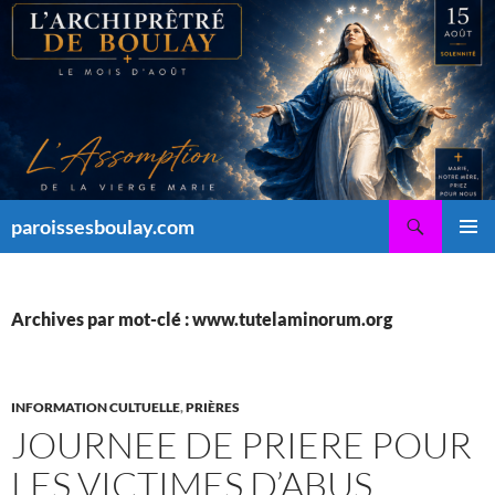
Aller
au
contenu
Recherche
paroissesboulay.com
MENU
PRINCI
Archives par mot-clé : www.tutelaminorum.org
INFORMATION CULTUELLE
,
PRIÈRES
JOURNEE DE PRIERE POUR
LES VICTIMES D’ABUS