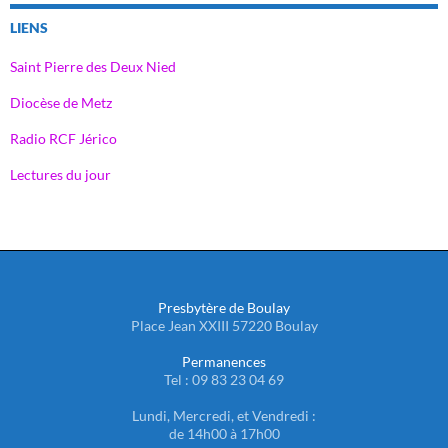
LIENS
Saint Pierre des Deux Nied
Diocèse de Metz
Radio RCF Jérico
Lectures du jour
Presbytère de Boulay
Place Jean XXIII 57220 Boulay
Permanences
Tel : 09 83 23 04 69
Lundi, Mercredi, et Vendredi :
de 14h00 à 17h00