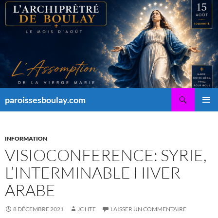
Aller
au
contenu
Recherche
paroissesboulay.com
MENU
PRINCI
INFORMATION
VISIOCONFERENCE: SYRIE,
L’INTERMINABLE HIVER
ARABE
8 DÉCEMBRE 2021
JC HTE
LAISSER UN COMMENTAIRE