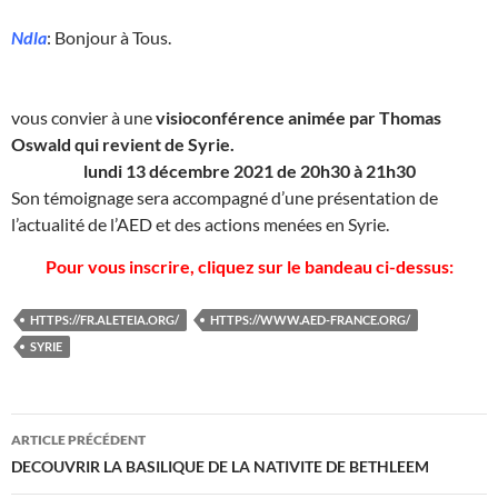
Ndla
: Bonjour à Tous.
vous convier à une
visioconférence
animée par Thomas
Oswald qui revient de Syrie.
lundi 13 décembre 2021 de 20h30 à 21h30
Son témoignage sera accompagné d’une présentation de
l’actualité de l’AED et des actions menées en Syrie.
Pour vous inscrire, cliquez sur le bandeau ci-dessus:
HTTPS://FR.ALETEIA.ORG/
HTTPS://WWW.AED-FRANCE.ORG/
SYRIE
Navigation
ARTICLE PRÉCÉDENT
des
DECOUVRIR LA BASILIQUE DE LA NATIVITE DE BETHLEEM