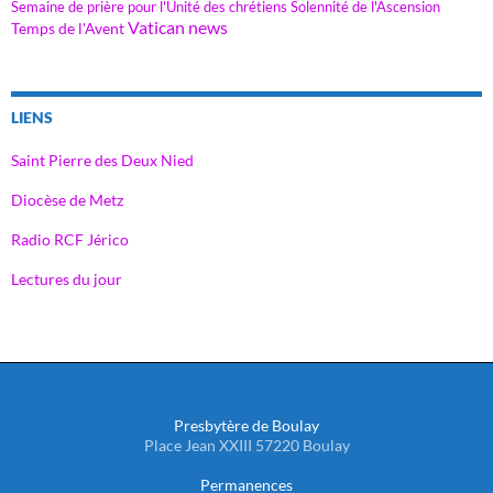
Semaine de prière pour l'Unité des chrétiens
Solennité de l'Ascension
Vatican news
Temps de l'Avent
LIENS
Saint Pierre des Deux Nied
Diocèse de Metz
Radio RCF Jérico
Lectures du jour
Presbytère de Boulay
Place Jean XXIII 57220 Boulay
Permanences