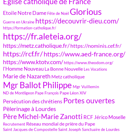
Eglise catholique de France
Glorious
Etoile Notre Dame
Fête de Noël
https://decouvrir-dieu.com/
Guerre en Ukraine
https://formation-catholique.fr/
https://fr.aleteia.org/
https://metz.catholique.fr/
https://nominis.cef.fr/
https://rcf.fr/
https://www.aed-france.org/
https://www.ktotv.com/
https://www.theodom.org/
l'Homme Nouveau
La Bonne Nouvelle
Les Vocations
Marie de Nazareth
Metz catholique
Mgr Ballot Philippe
Mgr Vuillemin
Pape Léon XIV
ND de Montligeon
Pape François
Portes ouvertes
Persécution des chrétiens
Pèlerinage à Lourdes
Père Michel-Marie Zanotti
RCF Jérico Moselle
Réseau mondial de prière du Pape
Recrutement
Saint Jacques de Compostelle
Saint Joseph
Sanctuaire de Lourdes