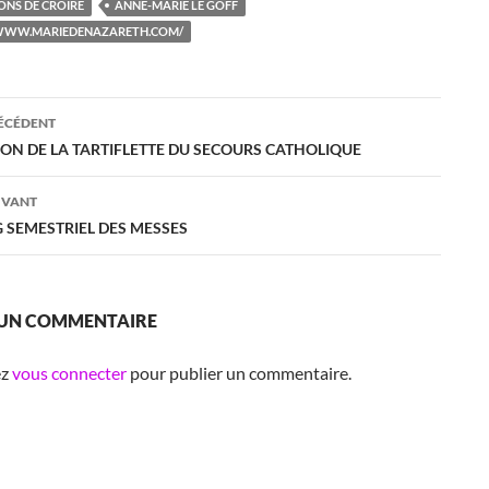
SONS DE CROIRE
ANNE-MARIE LE GOFF
/WWW.MARIEDENAZARETH.COM/
ation
RÉCÉDENT
ON DE LA TARTIFLETTE DU SECOURS CATHOLIQUE
es
IVANT
 SEMESTRIEL DES MESSES
 UN COMMENTAIRE
ez
vous connecter
pour publier un commentaire.