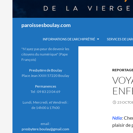
Recherche
paroissesboulay.com
INFORMATIONS DE L’ARCHIPRÊTRÉ
SERVICES DE L’A
"N'ayez pas peur de devenir les
citoyens du numérique" (Pape
François)
REPORTAG
Presbytère de Boulay
Place Jean XXIII 57220 Boulay
VOY
Permanences
ENF
Tel : 09 83 23 04 69
Lundi, Mercredi, et Vendredi :
23 OCTO
de 14h00 à 17h00
Ndla
: Che
email :
plaisir de
presbytere.boulay@gmail.com