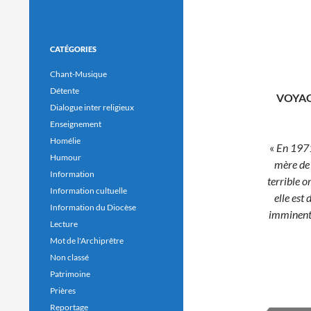
CATÉGORIES
Chant-Musique
Détente
VOYAG
Dialogue inter religieux
Enseignement
Homélie
«
En 1971
Humour
mère de 
Information
terrible o
Information cultuelle
elle est
Information du Diocèse
imminente
Lecture
Mot de l'Archiprêtre
Non classé
Patrimoine
Prières
Reportage