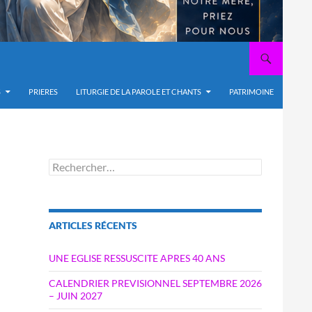
S
PRIERES
LITURGIE DE LA PAROLE ET CHANTS
PATRIMOINE
Rechercher :
ARTICLES RÉCENTS
UNE EGLISE RESSUSCITE APRES 40 ANS
CALENDRIER PREVISIONNEL SEPTEMBRE 2026
– JUIN 2027