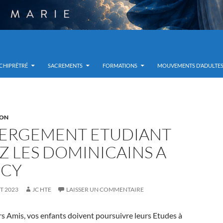
RCHIPRÊTRÉ
SACREMENTS
FORMATIONS
MOUVEMENTS D’ADULTE
ION
ERGEMENT ETUDIANT
Z LES DOMINICAINS A
CY
ET 2023
JC HTE
LAISSER UN COMMENTAIRE
rs Amis, vos enfants doivent poursuivre leurs Etudes à