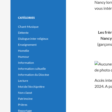
Nancy lors
vous intér
CATÉGORIES
Chant-Musique
Les frè
Détente
Nancy
Dialogue inter religieux
(garçons
Enseignement
Homélie
Humour
Information
Information cultuelle
Information du Diocèse
Accès inte
Lecture
2024. A p
Mot de l'Archiprêtre
Non classé
Patrimoine
Prières
Reportage