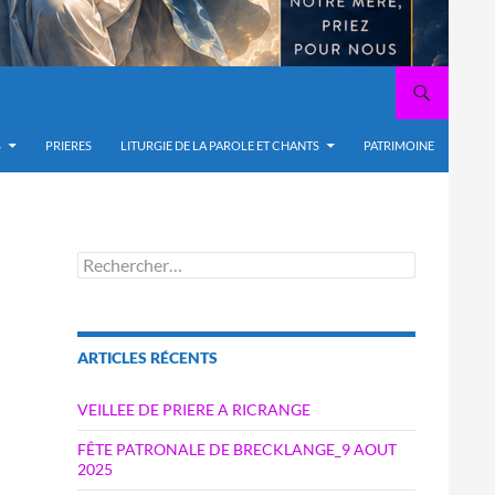
S
PRIERES
LITURGIE DE LA PAROLE ET CHANTS
PATRIMOINE
Rechercher :
ARTICLES RÉCENTS
VEILLEE DE PRIERE A RICRANGE
FÊTE PATRONALE DE BRECKLANGE_9 AOUT
2025