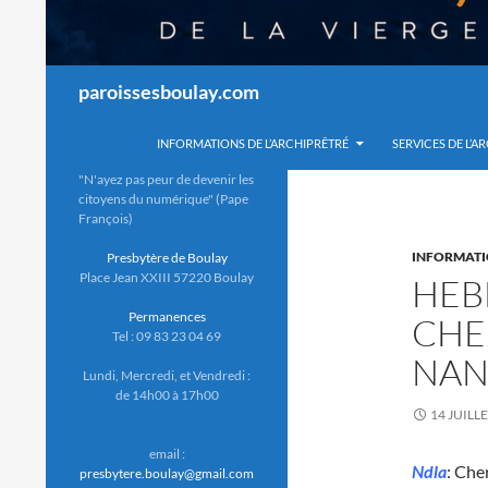
Recherche
paroissesboulay.com
INFORMATIONS DE L’ARCHIPRÊTRÉ
SERVICES DE L’A
"N'ayez pas peur de devenir les
citoyens du numérique" (Pape
François)
INFORMAT
Presbytère de Boulay
Place Jean XXIII 57220 Boulay
HEB
Permanences
CHE
Tel : 09 83 23 04 69
NAN
Lundi, Mercredi, et Vendredi :
de 14h00 à 17h00
14 JUILL
email :
Ndla
: Che
presbytere.boulay@gmail.com