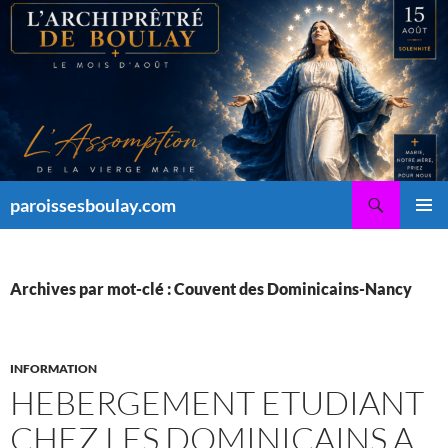
Aller
au
contenu
Recherche
paroissesboulay.com
MENU
PRINCI
Archives par mot-clé : Couvent des Dominicains-Nancy
INFORMATION
HEBERGEMENT ETUDIANT
CHEZ LES DOMINICAINS A