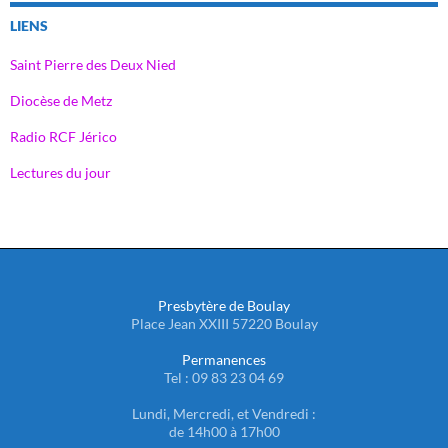
LIENS
Saint Pierre des Deux Nied
Diocèse de Metz
Radio RCF Jérico
Lectures du jour
Presbytère de Boulay
Place Jean XXIII 57220 Boulay
Permanences
Tel : 09 83 23 04 69
Lundi, Mercredi, et Vendredi :
de 14h00 à 17h00