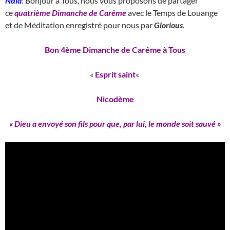
Ndla
: Bonjour à Tous, nous vous proposons de partager
ce
quatrième Dimanche de Carême
avec le Temps de Louange
et de Méditation enregistré pour nous par
Glorious
.
Bon 4ème Dimanche de Carême à Tous
«
Esprit saint
«
Nicodème
« Dieu a envoyé son fils pour que, par lui, le monde soit sauvé »