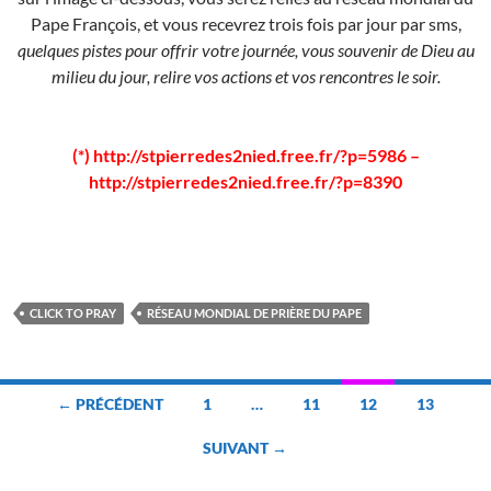
Pape François, et vous recevrez trois fois par jour par sms,
quelques pistes pour offrir votre journée, vous souvenir de Dieu au
milieu du jour, relire vos actions et vos rencontres le soir.
(*) http://stpierredes2nied.free.fr/?p=5986 –
http://stpierredes2nied.free.fr/?p=8390
CLICK TO PRAY
RÉSEAU MONDIAL DE PRIÈRE DU PAPE
Navigation
← PRÉCÉDENT
1
…
11
12
13
des
SUIVANT →
articles