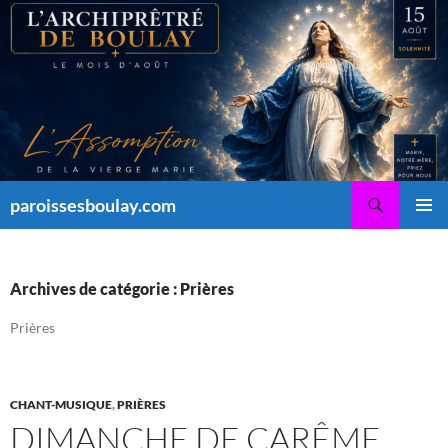
Aller
au
contenu
Recherche
paroissesboulay.com
MENU
PRINCI
Archives de catégorie : Prières
Prières
CHANT-MUSIQUE
,
PRIÈRES
DIMANCHE DE CARÊME