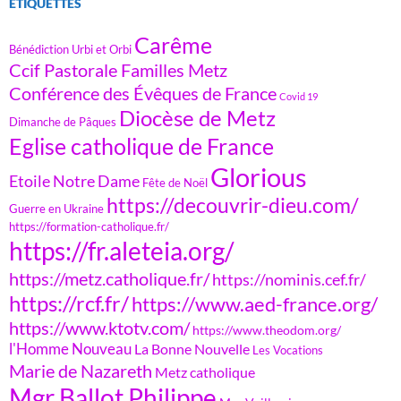
ÉTIQUETTES
Carême
Bénédiction Urbi et Orbi
Ccif Pastorale Familles Metz
Conférence des Évêques de France
Covid 19
Diocèse de Metz
Dimanche de Pâques
Eglise catholique de France
Glorious
Etoile Notre Dame
Fête de Noël
https://decouvrir-dieu.com/
Guerre en Ukraine
https://formation-catholique.fr/
https://fr.aleteia.org/
https://metz.catholique.fr/
https://nominis.cef.fr/
https://rcf.fr/
https://www.aed-france.org/
https://www.ktotv.com/
https://www.theodom.org/
l'Homme Nouveau
La Bonne Nouvelle
Les Vocations
Marie de Nazareth
Metz catholique
Mgr Ballot Philippe