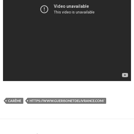
CARÊME
HTTPS://WWW.GUERISONETDELIVRANCE.COM/