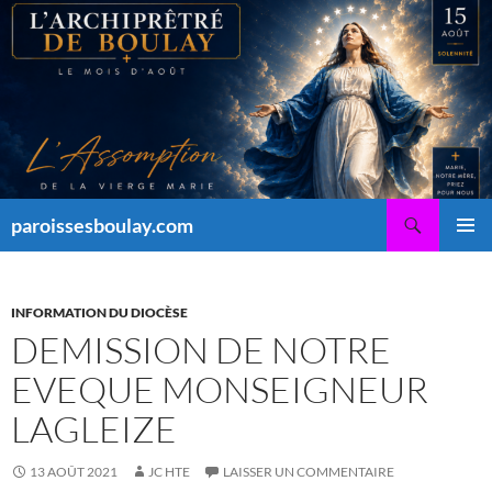
Aller
au
contenu
Recherche
paroissesboulay.com
MENU
PRINCI
INFORMATION DU DIOCÈSE
DEMISSION DE NOTRE
EVEQUE MONSEIGNEUR
LAGLEIZE
13 AOÛT 2021
JC HTE
LAISSER UN COMMENTAIRE