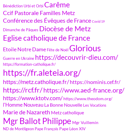
Carême
Bénédiction Urbi et Orbi
Ccif Pastorale Familles Metz
Conférence des Évêques de France
Covid 19
Diocèse de Metz
Dimanche de Pâques
Eglise catholique de France
Glorious
Etoile Notre Dame
Fête de Noël
https://decouvrir-dieu.com/
Guerre en Ukraine
https://formation-catholique.fr/
https://fr.aleteia.org/
https://metz.catholique.fr/
https://nominis.cef.fr/
https://rcf.fr/
https://www.aed-france.org/
https://www.ktotv.com/
https://www.theodom.org/
l'Homme Nouveau
La Bonne Nouvelle
Les Vocations
Marie de Nazareth
Metz catholique
Mgr Ballot Philippe
Mgr Vuillemin
Pape Léon XIV
ND de Montligeon
Pape François