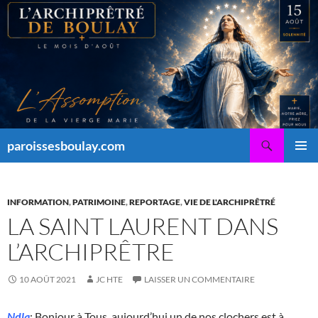
Aller
au
contenu
Recherche
paroissesboulay.com
MENU
PRINCI
INFORMATION
,
PATRIMOINE
,
REPORTAGE
,
VIE DE L'ARCHIPRÊTRÉ
LA SAINT LAURENT DANS
L’ARCHIPRÊTRE
10 AOÛT 2021
JC HTE
LAISSER UN COMMENTAIRE
Ndla
: Bonjour à Tous, aujourd’hui un de nos clochers est à