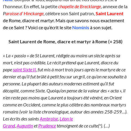
l’honneur. En effet, la petite
chapelle de Brecklange
, annexe de la
P
aroisse d’ Hinckange
, célèbre son Saint patron,
Saint Laurent
de Rome, diacre et martyr. Mais que savons nous exactement
de ce Saint ? Voici ce qu’écrit le site
Nominis
à son sujet.
Saint Laurent de Rome, diacre et martyr à Rome (+ 258)
«
La « passio » de St Laurent, rédigée au moins un siècle après sa
mort, n’est pas crédible. Le récit prétend que Laurent, diacre du
pape
saint Sixte II
, fut mis à mort trois jours après le martyre de ce
dernier et qu’il fut brûlé à petit feu sur un gril, ce qu’on ne souhaite à
personne. La plupart des auteurs modernes estiment qu’il fut
décapité, comme Sixte. Quoiqu’on pense de la valeur des « acta », il
n’en reste pas moins que Laurent a toujours été vénéré, en Orient
comme en Occident, comme le plus célèbre des nombreux martyrs
romains (voir la liste chronologique, autour des années 258-259…).
Les écrits des saints
Ambroise
,
Léon le
Grand
,
Augustin
et
Prudence
témoignent de ce culte(*). (…)