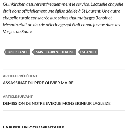
Guinkirchen assurèrent fréquemment le service. L’actuelle chapelle
était donc officiellement une église dédiée à St Laurent. Une autre
chapelle rurale consacrée aux saints thaumaturges Benoît et
Mesmin était un lieu de pèlerinage qui était connu jusque dans les
Vosges du Sud. »
BRECKLANGE
SAINT LAURENT DE ROME
SHANIED
Navigation
ARTICLE PRÉCÉDENT
des
ASSASSINAT DU PERE OLIVIER MAIRE
articles
ARTICLE SUIVANT
DEMISSION DE NOTRE EVEQUE MONSEIGNEUR LAGLEIZE
LAISSER UN COMMENTAIRE