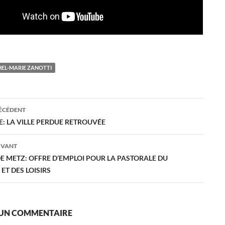
HEL-MARIE ZANOTTI
ation
RÉCÉDENT
: LA VILLE PERDUE RETROUVÉE
es
IVANT
E METZ: OFFRE D’EMPLOI POUR LA PASTORALE DU
ET DES LOISIRS
 UN COMMENTAIRE