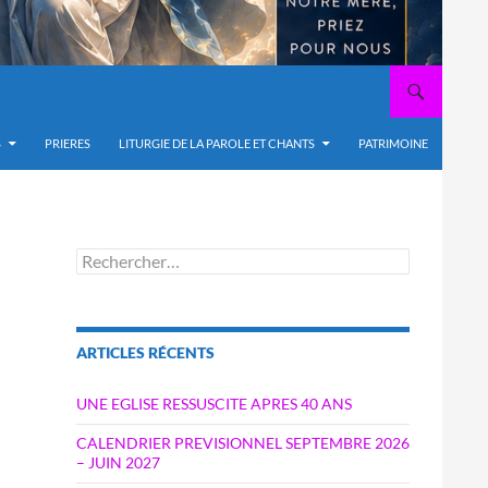
S
PRIERES
LITURGIE DE LA PAROLE ET CHANTS
PATRIMOINE
Rechercher :
ARTICLES RÉCENTS
UNE EGLISE RESSUSCITE APRES 40 ANS
CALENDRIER PREVISIONNEL SEPTEMBRE 2026
– JUIN 2027