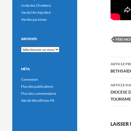
Unité des Chrétiens
Vie de l'Archiprêtré
Vie des paroisses
ARCHIVES
PÈRE MIC
Archives
Navig
ARTICLE P
MÉTA
des
BETHSAÏDE
Connexion
articl
ARTICLE SU
Flux des publications
DIOCESE D
Flux des commentaires
TOURISME 
Site de WordPress-FR
LAISSER