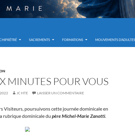
RCHIPRÊTRÉ
SACREMENTS
FORMATIONS
MOUVEMENTS D’ADULTE
ION
X MINUTES POUR VOUS
 2022
JC HTE
LAISSER UN COMMENTAIRE
rs Visiteurs, poursuivons cette journée dominicale en
la rubrique dominicale du
père Michel-Marie Zanotti
.