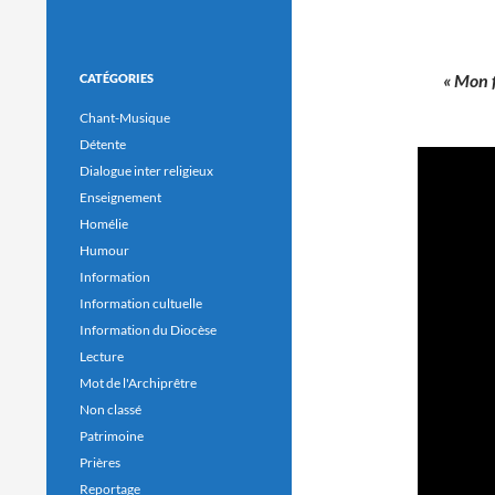
« Mon f
CATÉGORIES
Chant-Musique
Détente
Dialogue inter religieux
Enseignement
Homélie
Humour
Information
Information cultuelle
Information du Diocèse
Lecture
Mot de l'Archiprêtre
Non classé
Patrimoine
Prières
Reportage