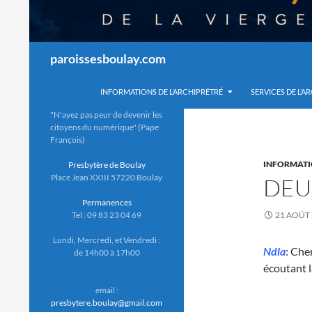
Recherche
paroissesboulay.com
INFORMATIONS DE L’ARCHIPRÊTRÉ
SERVICES DE L’A
"N'ayez pas peur de devenir les
citoyens du numérique" (Pape
François)
INFORMAT
Presbytère de Boulay
Place Jean XXIII 57220 Boulay
DEU
Permanences
Tel : 09 83 23 04 69
21 AOÛT
Lundi, Mercredi, et Vendredi :
Ndla
: Che
de 14h00 à 17h00
écoutant 
email :
presbytere.boulay@gmail.com