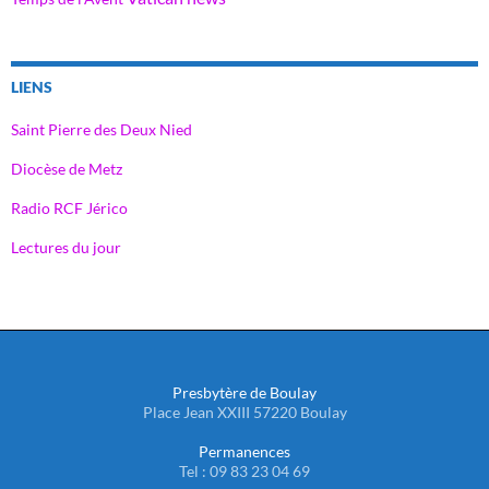
LIENS
Saint Pierre des Deux Nied
Diocèse de Metz
Radio RCF Jérico
Lectures du jour
Presbytère de Boulay
Place Jean XXIII 57220 Boulay
Permanences
Tel : 09 83 23 04 69