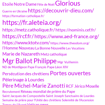
Glorious
Etoile Notre Dame
Fête de Noël
https://decouvrir-dieu.com/
Guerre en Ukraine
https://formation-catholique.fr/
https://fr.aleteia.org/
https://metz.catholique.fr/
https://nominis.cef.fr/
https://rcf.fr/
https://www.aed-france.org/
https://www.ktotv.com/
https://www.theodom.org/
l'Homme Nouveau
La Bonne Nouvelle
Les Vocations
Marie de Nazareth
Metz catholique
Mgr Ballot Philippe
Mgr Vuillemin
Pape Léon XIV
ND de Montligeon
Pape François
Portes ouvertes
Persécution des chrétiens
Pèlerinage à Lourdes
Père Michel-Marie Zanotti
RCF Jérico Moselle
Réseau mondial de prière du Pape
Recrutement
Saint Jacques de Compostelle
Saint Joseph
Sanctuaire de Lourdes
Semaine de prière pour l'Unité des chrétiens
Solennité de l'Ascension
Vatican news
Temps de l'Avent