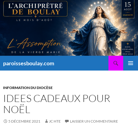
Aller
au
contenu
Recherche
paroissesboulay.com
MENU
PRINCI
INFORMATION DU DIOCÈSE
IDEES CADEAUX POUR
NOËL
5 DÉCEMBRE 2021
JC HTE
LAISSER UN COMMENTAIRE