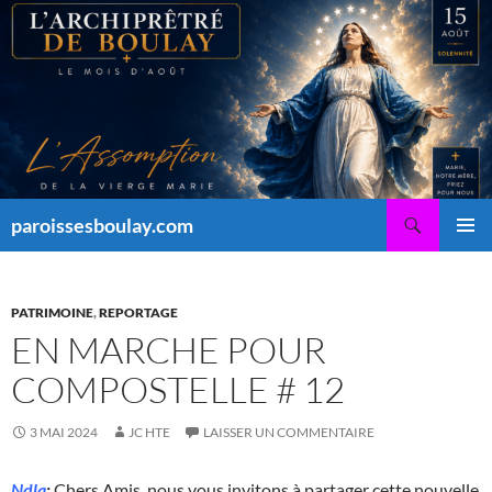
Aller
au
contenu
Recherche
paroissesboulay.com
MENU
PRINCI
PATRIMOINE
,
REPORTAGE
EN MARCHE POUR
COMPOSTELLE # 12
3 MAI 2024
JC HTE
LAISSER UN COMMENTAIRE
Ndla
:
Chers Amis, nous vous invitons à partager cette nouvelle