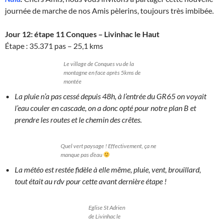
journée de marche de nos Amis pèlerins, toujours très imbibée.
Jour 12: étape 11 Conques – Livinhac le Haut
Étape : 35.371 pas – 25,1 kms
Le village de Conques vu de la
montagne en face après 5kms de
montée
La pluie n’a pas cessé depuis 48h, à l’entrée du GR65 on voyait
l’eau couler en cascade, on a donc opté pour notre plan B et
prendre les routes et le chemin des crêtes.
Quel vert paysage ! Effectivement, ça ne
manque pas d’eau
La météo est restée fidèle à elle même, pluie, vent, brouillard,
tout était au rdv pour cette avant dernière étape !
Eglise St Adrien
de Livinhac le