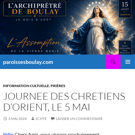
Aller
au
contenu
Recherche
paroissesboulay.com
MENU
PRINCI
INFORMATION CULTUELLE
,
PRIÈRES
JOURNEE DES CHRETIENS
D’ORIENT, LE 5 MAI
3 MAI 2024
JC HTE
LAISSER UN COMMENTAIRE
Ndla
: Chers Amis, nous vivrons prochainement