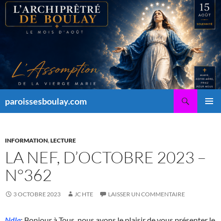
Aller
au
contenu
Recherche
paroissesboulay.com
MENU
PRINCI
INFORMATION
,
LECTURE
LA NEF, D’OCTOBRE 2023 –
N°362
3 OCTOBRE 2023
JC HTE
LAISSER UN COMMENTAIRE
Ndla
: Bonjour à Tous, nous avons le plaisir de vous présenter le