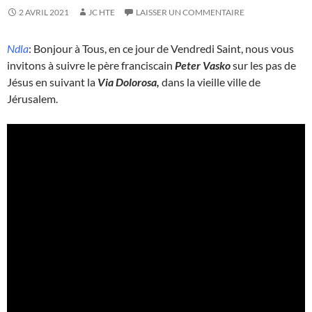
2 AVRIL 2021
JC HTE
LAISSER UN COMMENTAIRE
Ndla
: Bonjour à Tous, en ce jour de Vendredi Saint, nous vous
invitons à suivre le père franciscain
Peter Vasko
sur les pas de
Jésus en suivant la
Via Dolorosa,
dans la vieille ville de
Jérusalem.