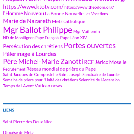
https://www.ktotv.com/
https://www.theodom.org/
l'Homme Nouveau
La Bonne Nouvelle
Les Vocations
Marie de Nazareth
Metz catholique
Mgr Ballot Philippe
Mgr Vuillemin
Pape Léon XIV
ND de Montligeon
Pape François
Portes ouvertes
Persécution des chrétiens
Pèlerinage à Lourdes
Père Michel-Marie Zanotti
RCF Jérico Moselle
Réseau mondial de prière du Pape
Recrutement
Saint Jacques de Compostelle
Saint Joseph
Sanctuaire de Lourdes
Semaine de prière pour l'Unité des chrétiens
Solennité de l'Ascension
Vatican news
Temps de l'Avent
LIENS
Saint Pierre des Deux Nied
Diocèse de Metz