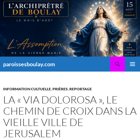
Aller
au
contenu
Recherche
paroissesboulay.com
MENU
PRINCI
INFORMATION CULTUELLE
,
PRIÈRES
,
REPORTAGE
LA « VIA DOLOROSA », LE
CHEMIN DE CROIX DANS LA
VIEILLE VILLE DE
JERUSALEM