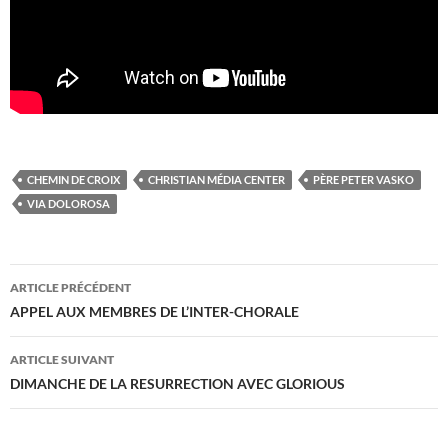
CHEMIN DE CROIX
CHRISTIAN MÉDIA CENTER
PÈRE PETER VASKO
VIA DOLOROSA
Navigation
ARTICLE PRÉCÉDENT
des
APPEL AUX MEMBRES DE L’INTER-CHORALE
articles
ARTICLE SUIVANT
DIMANCHE DE LA RESURRECTION AVEC GLORIOUS