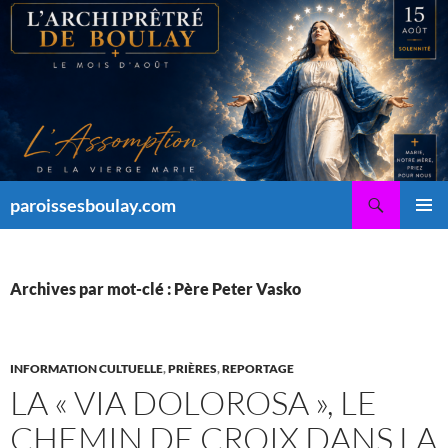
Aller
au
contenu
Recherche
paroissesboulay.com
MENU
PRINCI
Archives par mot-clé : Père Peter Vasko
INFORMATION CULTUELLE
,
PRIÈRES
,
REPORTAGE
LA « VIA DOLOROSA », LE
CHEMIN DE CROIX DANS LA