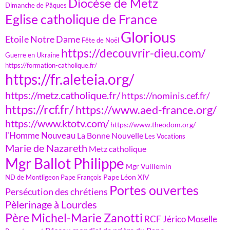
Diocèse de Metz
Dimanche de Pâques
Eglise catholique de France
Glorious
Etoile Notre Dame
Fête de Noël
https://decouvrir-dieu.com/
Guerre en Ukraine
https://formation-catholique.fr/
https://fr.aleteia.org/
https://metz.catholique.fr/
https://nominis.cef.fr/
https://rcf.fr/
https://www.aed-france.org/
https://www.ktotv.com/
https://www.theodom.org/
l'Homme Nouveau
La Bonne Nouvelle
Les Vocations
Marie de Nazareth
Metz catholique
Mgr Ballot Philippe
Mgr Vuillemin
Pape Léon XIV
ND de Montligeon
Pape François
Portes ouvertes
Persécution des chrétiens
Pèlerinage à Lourdes
Père Michel-Marie Zanotti
RCF Jérico Moselle