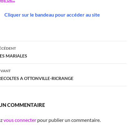
Cliquer sur le bandeau pour accéder au site
ation
RÉCÉDENT
ES MARIALES
es
IVANT
 RECOLTES A OTTONVILLE-RICRANGE
 UN COMMENTAIRE
ez
vous connecter
pour publier un commentaire.