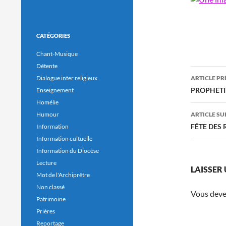
CATÉGORIES
Chant-Musique
Détente
Navig
ARTICLE P
Dialogue inter religieux
des
PROPHETI
Enseignement
Homélie
articl
ARTICLE SU
Humour
FÊTE DES
Information
Information cultuelle
Information du Diocèse
Lecture
LAISSER
Mot de l'Archiprêtre
Non classé
Vous dev
Patrimoine
Prières
Reportage