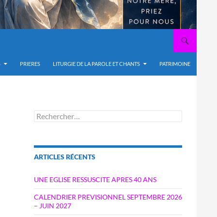
S
PRIERES
LITURGIE DE LA PAROLE ET CHANTS
PATRIMOINE
Rechercher :
ARTICLES RÉCENTS
UNE EGLISE RESSUSCITE APRES 40 ANS
CALENDRIER PREVISIONNEL SEPTEMBRE 2026
– JUIN 2027