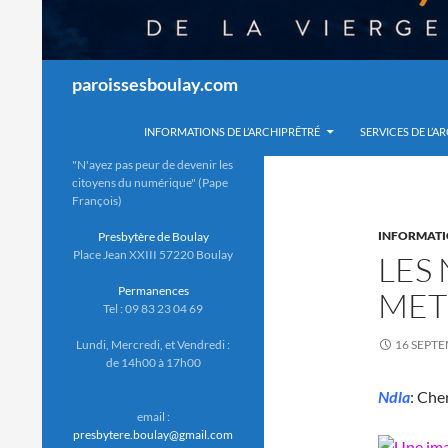
Recherche
paroissesboulay.com
INFORMATIONS DE L’ARCHIPRÊTRÉ
SERVICES DE L’A
"N'ayez pas peur de devenir les
citoyens du numérique" (Pape
François)
INFORMATI
Presbytère de Boulay
Place Jean XXIII 57220 Boulay
LES
Permanences
MET
Tel : 09 83 23 04 69
Lundi, Mercredi, et Vendredi :
16 SEPT
de 14h00 à 17h00
Ndla
: Che
email :
presbytere.boulay@gmail.com