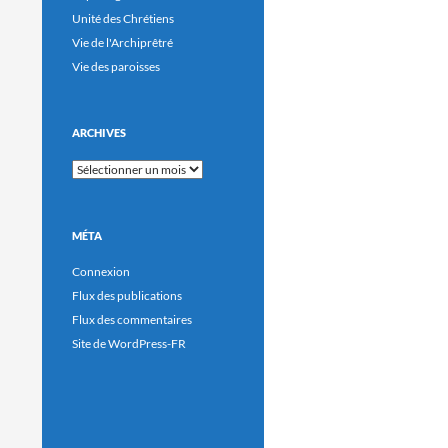
Unité des Chrétiens
Vie de l'Archiprêtré
Vie des paroisses
ARCHIVES
Archives
MÉTA
Connexion
Flux des publications
Flux des commentaires
Site de WordPress-FR