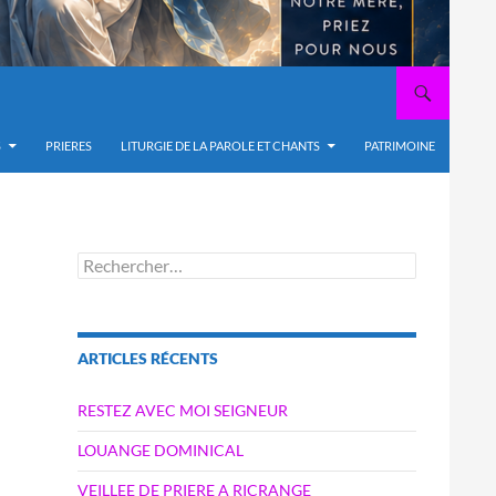
S
PRIERES
LITURGIE DE LA PAROLE ET CHANTS
PATRIMOINE
Rechercher :
ARTICLES RÉCENTS
RESTEZ AVEC MOI SEIGNEUR
LOUANGE DOMINICAL
VEILLEE DE PRIERE A RICRANGE