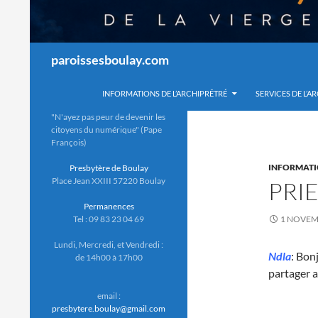
Recherche
paroissesboulay.com
INFORMATIONS DE L’ARCHIPRÊTRÉ
SERVICES DE L’A
"N'ayez pas peur de devenir les
citoyens du numérique" (Pape
François)
INFORMATI
Presbytère de Boulay
Place Jean XXIII 57220 Boulay
PRIE
Permanences
Tel : 09 83 23 04 69
1 NOVEM
Lundi, Mercredi, et Vendredi :
Ndla
: Bon
de 14h00 à 17h00
partager a
email :
presbytere.boulay@gmail.com