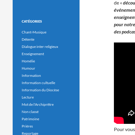
de «
décou
événements
enseigneme
CATÉGORIES
pour notre
des podcas
Chant-Musique
Détente
Dialogue inter religieux
Enseignement
Homélie
Humour
Information
Information cultuelle
Information du Diocèse
Lecture
Mot de l'Archiprêtre
Non classé
Patrimoine
Prières
Pour vous 
Reportage