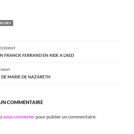
R DIEU
ation
RÉCÉDENT
EN FRANCK FERRAND EN AIDE A L’AED
es
IVANT
 DE MARIE DE NAZARETH
 UN COMMENTAIRE
ez
vous connecter
pour publier un commentaire.