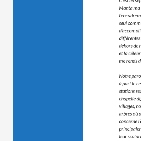
C’est en se
Manta ma m
l’encadrem
seul comme 
d’accompli
différente
dehors de m
et la céléb
me rends da
Notre par
à part le c
stations
se
chapelle di
villages, n
arbres où 
concerne l’
principalem
leur scolar