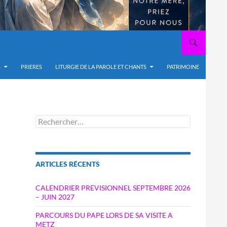
S
PRIERES
LITURGIE DE LA PAROLE ET CHANTS
PATRIMOINE
Rechercher :
ARTICLES RÉCENTS
CALENDRIER PREVISIONNEL SEPTEMBRE 2026
– JUIN 2027
PARCOURS DU PAPE LORS DE SA VISITE A
METZ