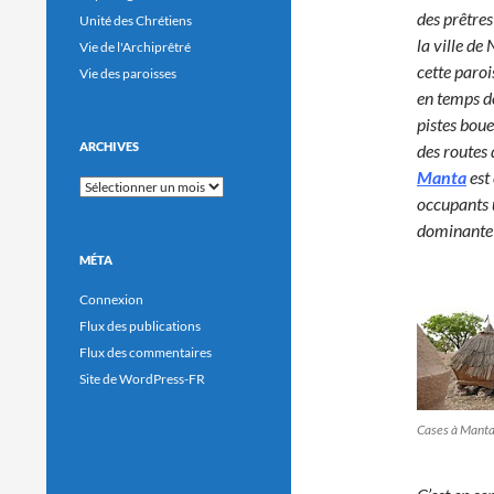
des prêtres
Unité des Chrétiens
la ville de
Vie de l'Archiprêtré
cette paroi
Vie des paroisses
en temps de
pistes boue
ARCHIVES
des routes 
Manta
est
Archives
occupants u
dominante e
MÉTA
Connexion
Flux des publications
Flux des commentaires
Site de WordPress-FR
Cases à Mant