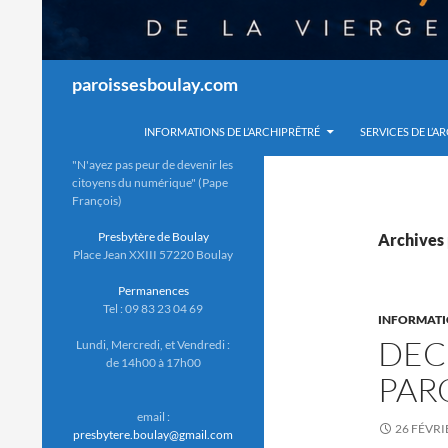
Recherche
paroissesboulay.com
INFORMATIONS DE L’ARCHIPRÊTRÉ
SERVICES DE L’A
"N'ayez pas peur de devenir les
citoyens du numérique" (Pape
François)
Presbytère de Boulay
Archives 
Place Jean XXIII 57220 Boulay
Permanences
Tel : 09 83 23 04 69
INFORMAT
DEC
Lundi, Mercredi, et Vendredi :
de 14h00 à 17h00
PAR
email :
26 FÉVRI
presbytere.boulay@gmail.com