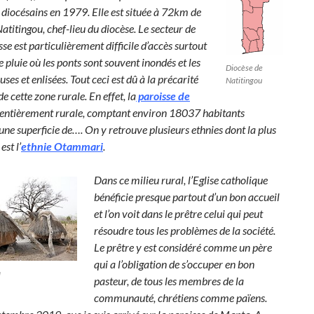
 diocésains en 1979. Elle est située à 72km de
 Natitingou, chef-lieu du diocèse. Le
secteur de
sse est particulièrement difficile d’accès surtout
 pluie où les ponts sont souvent inondés et les
Diocèse de
uses et enlisées. Tout ceci est dû à la précarité
Natitingou
de cette zone rurale. En effet, la
paroisse de
 entièrement rurale, comptant environ 18037 habitants
ne superficie de…. On y retrouve plusieurs ethnies dont la plus
st l’
ethnie Otammari
.
Dans ce milieu rural, l’Eglise catholique
bénéficie
presque partout d’un bon accueil
et l’on voit dans le prêtre celui qui
peut
résoudre tous les problèmes de la société.
Le prêtre y est considéré comme un père
qui a l’obligation de s’occuper en bon
a
pasteur, de tous les membres de la
communauté, chrétiens comme païens.