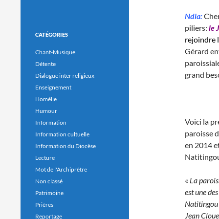
Ndla:
Cher
piliers:
le 
CATÉGORIES
rejoindre 
Gérard env
Chant-Musique
paroissial
Détente
grand beso
Dialogue inter religieux
Enseignement
Homélie
Humour
Voici la p
Information
paroisse d
Information cultuelle
en 2014 e
Information du Diocèse
Natiting
Lecture
Mot de l'Archiprêtre
«
La parois
Non classé
est une de
Patrimoine
Natitingou
Prières
Jean Cloue
Reportage