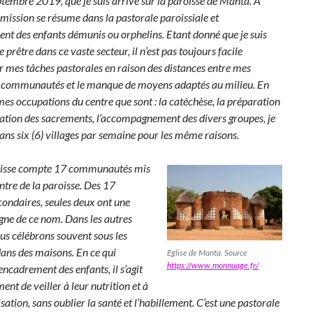
ptembre 2019, que je suis arrivé sur la paroisse de Manta. A
ission se résume dans la pastorale paroissiale et
ent des enfants démunis ou orphelins. Etant donné que je suis
prêtre dans ce vaste secteur, il n’est pas toujours facile
r mes tâches pastorales en raison des distances
entre mes
s communautés et le manque de moyens adaptés au milieu. En
es occupations du centre que sont : la catéchèse, la préparation
ration des sacrements, l’accompagnement des divers groupes, je
ns six (6) villages par semaine pour les même raisons.
oisse compte 17 communautés mis
entre de la paroisse. Des 17
condaires, seules deux ont une
gne de ce nom. Dans les autres
ous célébrons souvent sous les
dans des maisons. En ce qui
Eglise de Manta. Source
https://www.monnuage.fr/
encadrement des enfants, il s’agit
ent de veiller à leur nutrition et à
isation, sans oublier la santé et l’habillement. C’est une pastorale