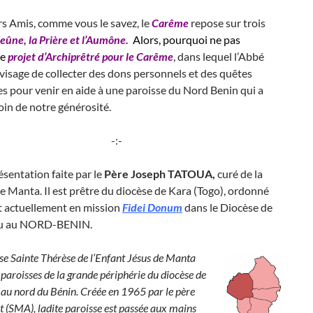
s Amis, comme vous le savez, le
Carême
repose sur trois
Jeûne, la Prière et l’Aumône.
Alors, pourquoi ne pas
le
projet d’Archiprêtré pour le Carême
, dans lequel l’Abbé
isage de collecter des dons personnels et des quêtes
es pour venir en aide à une paroisse du Nord Benin qui a
in de notre générosité.
-:-
résentation faite par le
Père Joseph TATOUA,
curé de la
e Manta. Il est prêtre du diocèse de Kara (Togo), ordonné
t actuellement en mission
Fidei Donum
dans le Diocèse de
ou au NORD-BENIN.
se Sainte Thérèse de l’Enfant Jésus de Manta
s
paroisses de la grande périphérie du diocèse de
 au nord du Bénin. Créée en 1965 par le père
t (SMA), ladite paroisse est passée aux mains