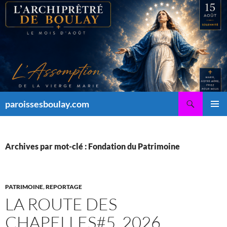
Aller
au
contenu
Recherche
paroissesboulay.com
MENU
PRINCI
Archives par mot-clé : Fondation du Patrimoine
PATRIMOINE
,
REPORTAGE
LA ROUTE DES
CHAPELLES#5_2026