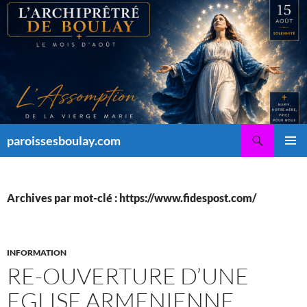
Aller
au
contenu
Recherche
paroissesboulay.com
MENU
PRINCI
Archives par mot-clé : https://www.fidespost.com/
INFORMATION
RE-OUVERTURE D’UNE
EGLISE ARMENIENNE