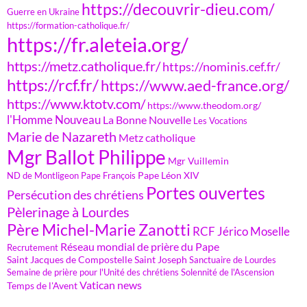
https://decouvrir-dieu.com/
Guerre en Ukraine
https://formation-catholique.fr/
https://fr.aleteia.org/
https://metz.catholique.fr/
https://nominis.cef.fr/
https://rcf.fr/
https://www.aed-france.org/
https://www.ktotv.com/
https://www.theodom.org/
l'Homme Nouveau
La Bonne Nouvelle
Les Vocations
Marie de Nazareth
Metz catholique
Mgr Ballot Philippe
Mgr Vuillemin
Pape Léon XIV
ND de Montligeon
Pape François
Portes ouvertes
Persécution des chrétiens
Pèlerinage à Lourdes
Père Michel-Marie Zanotti
RCF Jérico Moselle
Réseau mondial de prière du Pape
Recrutement
Saint Jacques de Compostelle
Saint Joseph
Sanctuaire de Lourdes
Semaine de prière pour l'Unité des chrétiens
Solennité de l'Ascension
Vatican news
Temps de l'Avent