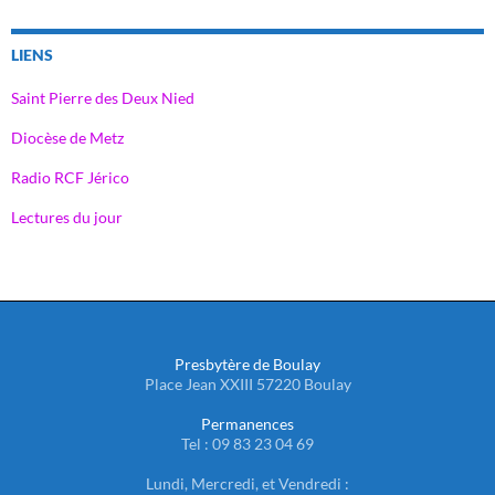
LIENS
Saint Pierre des Deux Nied
Diocèse de Metz
Radio RCF Jérico
Lectures du jour
Presbytère de Boulay
Place Jean XXIII 57220 Boulay
Permanences
Tel : 09 83 23 04 69
Lundi, Mercredi, et Vendredi :