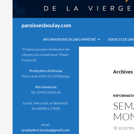
Recherche
paroissesboulay.com
INFORMATIONS DE L’ARCHIPRÊTRÉ
SERVICES DE L’A
"N'ayez pas peur de devenir les
citoyens du numérique" (Pape
François)
Presbytère de Boulay
Archives 
Place Jean XXIII 57220 Boulay
Permanences
Tel : 09 83 23 04 69
INFORMATI
SEM
Lundi, Mercredi, et Vendredi :
de 14h00 à 17h00
MON
email :
12 OCTO
presbytere.boulay@gmail.com