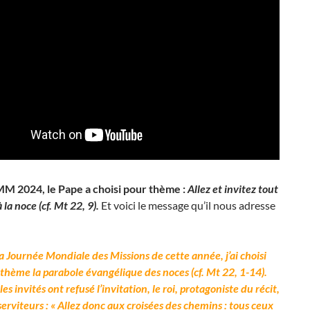
MM 2024, le Pape a choisi pour thème :
Allez et invitez tout
la noce (cf. Mt 22, 9).
Et voici le message qu’il nous adresse
a Journée Mondiale des Missions de cette année, j’ai choisi
hème la parabole évangélique des noces (cf. Mt 22, 1-14).
es invités ont refusé l’invitation, le roi, protagoniste du récit,
 serviteurs : « Allez donc aux croisées des chemins : tous ceux