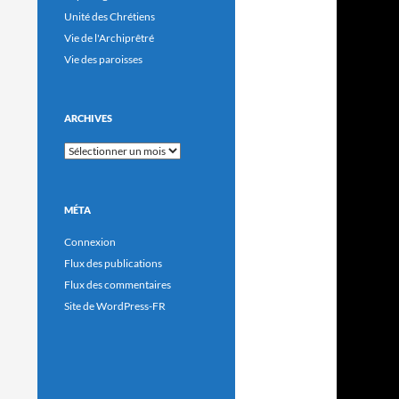
Unité des Chrétiens
Vie de l'Archiprêtré
Vie des paroisses
ARCHIVES
Archives
MÉTA
Connexion
Flux des publications
Flux des commentaires
Site de WordPress-FR