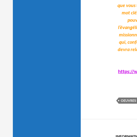
que vous t
mot clé
pouv
l’évangél
missionn
qui, con
devra rel
https://
OEUVRES 
INFORMAT