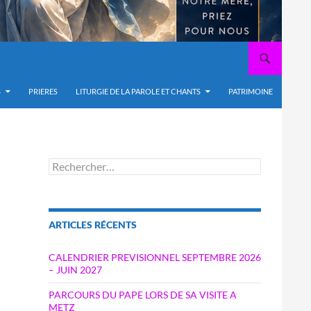
S
PRIERES
LITURGIE DE LA PAROLE ET CHANTS
PATRIMOINE
Rechercher :
ARTICLES RÉCENTS
CALENDRIER PREVISIONNEL SEPTEMBRE 2026
– JUIN 2027
PARCOURS DU PAPE LORS DE SA VISITE A
METZ