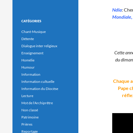
Ndla
: Che
Mondiale,
CATÉGORIES
Chant-Musique
Détente
Dialogue inter religieux
Cette ann
Enseignement
du dimanc
Homélie
Humour
Information
Chaque an
Information cultuelle
Pape ch
Information du Diocèse
réfle
Lecture
Mot de l'Archiprêtre
Non classé
Patrimoine
Prières
Reportage