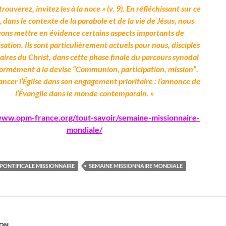
rouverez, invitez les à la noce » (v. 9). En réfléchissant sur ce
, dans le contexte de la parabole et de la vie de Jésus, nous
ons mettre en évidence certains aspects importants de
isation. Ils sont particulièrement actuels pour nous, disciples
aires du Christ, dans cette phase finale du parcours synodal
formément à la devise “Communion, participation, mission”,
ancer l’Église dans son engagement prioritaire : l’annonce de
l’Évangile dans le monde contemporain. »
www.opm-france.org/tout-savoir/semaine-missionnaire-
mondiale/
PONTIFICALE MISSIONNAIRE
SEMAINE MISSIONNAIRE MONDIALE
ION