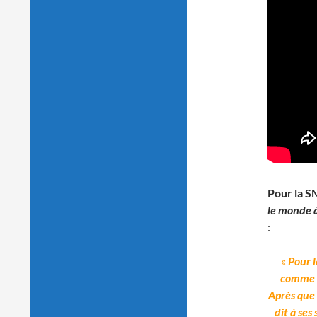
Pour la S
le monde à 
:
«
Pour l
comme t
Après que l
dit à ses