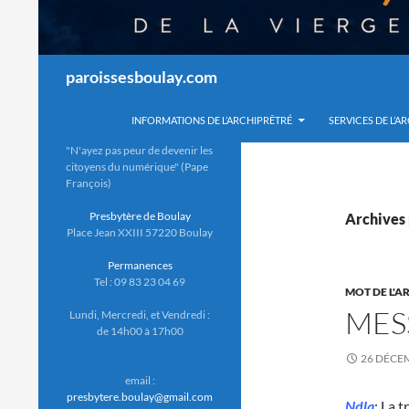
Recherche
paroissesboulay.com
INFORMATIONS DE L’ARCHIPRÊTRÉ
SERVICES DE L’A
"N'ayez pas peur de devenir les
citoyens du numérique" (Pape
François)
Presbytère de Boulay
Archives 
Place Jean XXIII 57220 Boulay
Permanences
Tel : 09 83 23 04 69
MOT DE L'A
MES
Lundi, Mercredi, et Vendredi :
de 14h00 à 17h00
26 DÉCE
email :
presbytere.boulay@gmail.com
Ndla
: La 