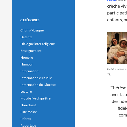
crèche viv
participat
enfants, o
CATÉGORIES
Chant-Musique
Détente
Dialogue inter religieux
Enseignement
Homélie
Humour
Bébé « Jésus »
Information
TL
Information cultuelle
Information du Diocèse
Thérèse 
Lecture
avec la 
Mot de l'Archiprêtre
des fidè
Non classé
fidè
Patrimoine
com
Prières
Reportage