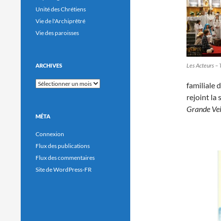
Unité des Chrétiens
Vie de l'Archiprêtré
Vie des paroisses
Les Acteurs – 
ARCHIVES
Archives
familiale 
rejoint la
Grande Veil
MÉTA
Connexion
Flux des publications
Flux des commentaires
Site de WordPress-FR