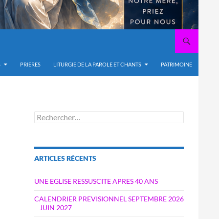
S
PRIERES
LITURGIE DE LA PAROLE ET CHANTS
PATRIMOINE
Rechercher :
ARTICLES RÉCENTS
UNE EGLISE RESSUSCITE APRES 40 ANS
CALENDRIER PREVISIONNEL SEPTEMBRE 2026
– JUIN 2027