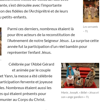
ante, s’est déroulée avec l’importante
ion des fidèles de l’Archiprêtré et de leurs
u petits-enfants.
Les servants
Parmi ces derniers, nombreux étaient là
– TL
pour être acteurs de la reconstitution de
l’Avènement de notre Seigneur Jésus . La surprise cette
année fut la participation d’un réel bambin pour
représenter l’enfant Jésus.
 –
Célébrée par l’Abbé Gérard
et animée par le couple
et Yann, la messe a été célébrée
participation fervente et joyeuse
les. Nombreux étaient aussi les
Marie, Joseph, « Bébé » Jésus et
les qui étaient présents pour
son « ange gardien » -TL
munier au Corps du Christ.