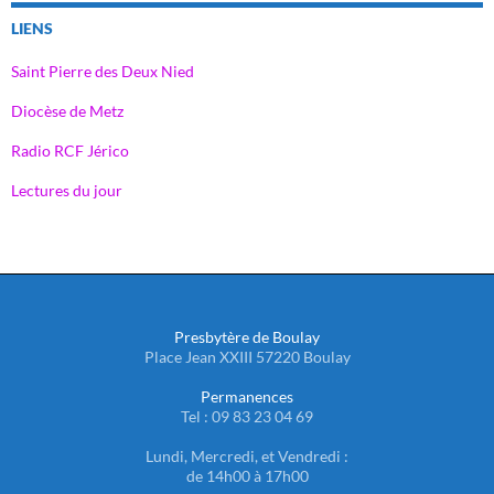
LIENS
Saint Pierre des Deux Nied
Diocèse de Metz
Radio RCF Jérico
Lectures du jour
Presbytère de Boulay
Place Jean XXIII 57220 Boulay
Permanences
Tel : 09 83 23 04 69
Lundi, Mercredi, et Vendredi :
de 14h00 à 17h00