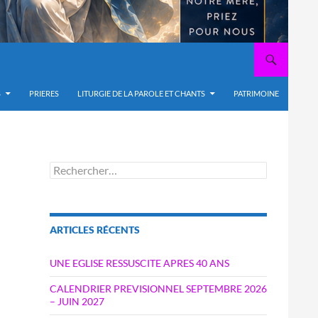
S
PRIERES
LITURGIE DE LA PAROLE ET CHANTS
PATRIMOINE
Rechercher :
ARTICLES RÉCENTS
UNE EGLISE RESSUSCITE APRES 40 ANS
CALENDRIER PREVISIONNEL SEPTEMBRE 2026
– JUIN 2027