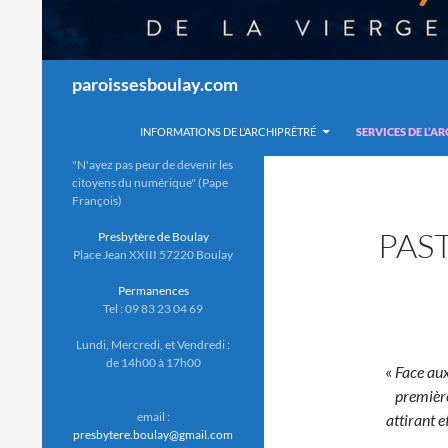
Recherche
paroissesboulay.com
INFORMATIONS DE L’ARCHIPRÊTRÉ
SERVICES DE L’A
"N'ayez pas peur de devenir les
citoyens du numérique" (Pape
François)
PAS
Presbytère de Boulay
Place Jean XXIII 57220 Boulay
Permanences
Tel : 09 83 23 04 69
Lundi, Mercredi, et Vendredi :
de 14h00 à 17h00
«
Face aux
première
email :
attirant e
presbytere.boulay@gmail.com