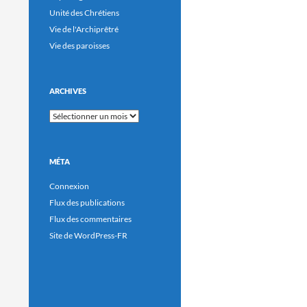
Unité des Chrétiens
Vie de l'Archiprêtré
Vie des paroisses
ARCHIVES
Archives
MÉTA
Connexion
Flux des publications
Flux des commentaires
Site de WordPress-FR