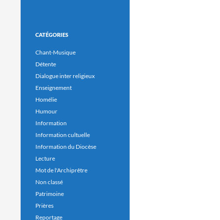
CATÉGORIES
Chant-Musique
Détente
Dialogue inter religieux
Enseignement
Homélie
Humour
Information
Information cultuelle
Information du Diocèse
Lecture
Mot de l'Archiprêtre
Non classé
Patrimoine
Prières
Reportage