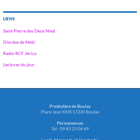
LIENS
Saint Pierre des Deux Nied
Diocèse de Metz
Radio RCF Jérico
Lectures du jour
Presbytère de Boulay
Place Jean XXIII 57220 Boulay
Permanences
Tel : 09 83 23 04 69
Lundi, Mercredi, et Vendredi :