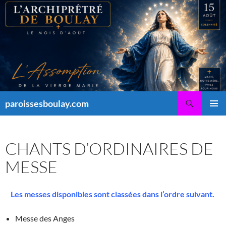
Aller
au
contenu
Recherche
paroissesboulay.com
MENU
PRINCI
CHANTS D’ORDINAIRES DE
MESSE
Les messes disponibles sont classées dans l’ordre suivant.
Messe des Anges