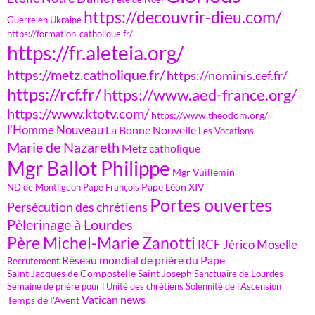
https://decouvrir-dieu.com/
Guerre en Ukraine
https://formation-catholique.fr/
https://fr.aleteia.org/
https://metz.catholique.fr/
https://nominis.cef.fr/
https://rcf.fr/
https://www.aed-france.org/
https://www.ktotv.com/
https://www.theodom.org/
l'Homme Nouveau
La Bonne Nouvelle
Les Vocations
Marie de Nazareth
Metz catholique
Mgr Ballot Philippe
Mgr Vuillemin
Pape Léon XIV
ND de Montligeon
Pape François
Portes ouvertes
Persécution des chrétiens
Pèlerinage à Lourdes
Père Michel-Marie Zanotti
RCF Jérico Moselle
Réseau mondial de prière du Pape
Recrutement
Saint Jacques de Compostelle
Saint Joseph
Sanctuaire de Lourdes
Semaine de prière pour l'Unité des chrétiens
Solennité de l'Ascension
Vatican news
Temps de l'Avent