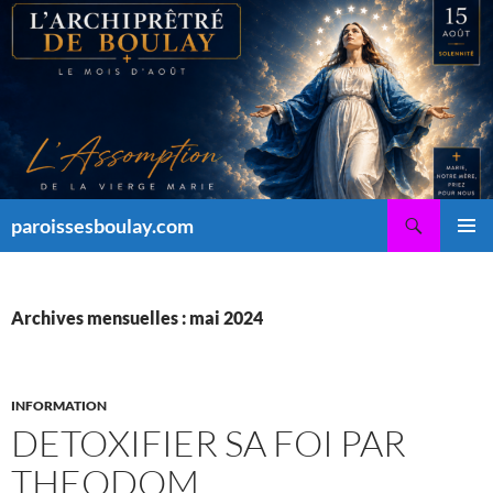
Aller
au
contenu
Recherche
paroissesboulay.com
MENU
PRINCI
Archives mensuelles : mai 2024
INFORMATION
DETOXIFIER SA FOI PAR
THEODOM