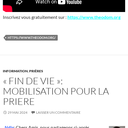
Inscrivez vous gratuitement sur :
https://www.theodom.org
HTTPS://WWW.THEODOM.ORG/
INFORMATION
,
PRIÈRES
« FIN DE VIE »:
MOBILISATION POUR LA
PRIERE
29 MAI 2024
LAISSER UN COMMENTAIRE
Ndla
: Chers Amis, nous partageons ci-après,