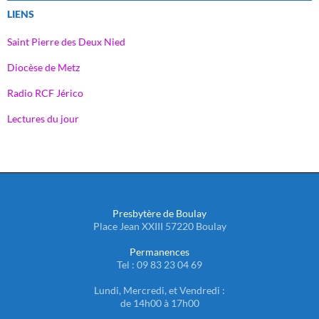
LIENS
Saint Pierre des Deux Nied
Diocèse de Metz
Radio RCF Jérico
Lectures du jour
Presbytère de Boulay
Place Jean XXIII 57220 Boulay
Permanences
Tel : 09 83 23 04 69
Lundi, Mercredi, et Vendredi :
de 14h00 à 17h00