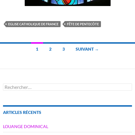
EGLISE CATHOLIQUE DE FRANCE
FÊTE DE PENTECÔTE
Navigation
1
2
3
SUIVANT →
des
articles
Rechercher :
ARTICLES RÉCENTS
LOUANGE DOMINICAL