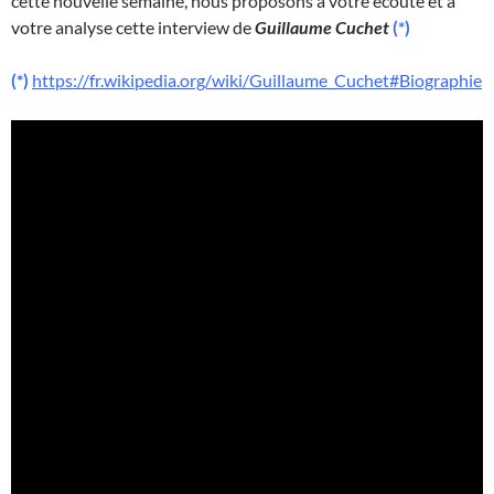
cette nouvelle semaine, nous proposons à votre écoute et à
votre analyse cette interview de
Guillaume Cuchet
(*)
(*)
https://fr.wikipedia.org/wiki/Guillaume_Cuchet#Biographie