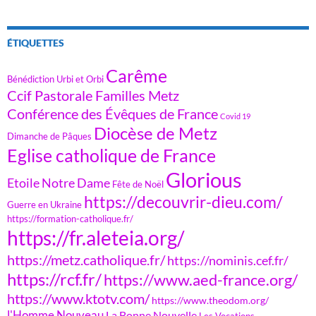
ÉTIQUETTES
Carême
Bénédiction Urbi et Orbi
Ccif Pastorale Familles Metz
Conférence des Évêques de France
Covid 19
Diocèse de Metz
Dimanche de Pâques
Eglise catholique de France
Glorious
Etoile Notre Dame
Fête de Noël
https://decouvrir-dieu.com/
Guerre en Ukraine
https://formation-catholique.fr/
https://fr.aleteia.org/
https://metz.catholique.fr/
https://nominis.cef.fr/
https://rcf.fr/
https://www.aed-france.org/
https://www.ktotv.com/
https://www.theodom.org/
l'Homme Nouveau
La Bonne Nouvelle
Les Vocations