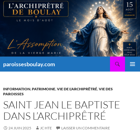
Aller
au
contenu
Recherche
paroissesboulay.com
MENU
PRINCI
INFORMATION
,
PATRIMOINE
,
VIE DE L'ARCHIPRÊTRÉ
,
VIE DES
PAROISSES
SAINT JEAN LE BAPTISTE
DANS L’ARCHIPRÊTRÉ
24 JUIN 2025
JC HTE
LAISSER UN COMMENTAIRE