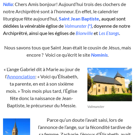
Ndla
: Chers Amis bonjour! Aujourd’hui trois des clochers de
notre Archiprêtré sont à l’honneur. En effet, le calendrier
liturgique fête aujourd’hui,
Saint Jean Baptiste
,
auquel sont
dédiées la vénérable église de
Valmunster
(*)
, doyenne de notre
Archiprêtré, ainsi que les églises de
Bionville
et
Les Etangs
.
Nous savons tous que Saint Jean était le cousin de Jésus, mais
encore ? Voici ce qu’écrit le site
Nominis
.
« L’ange Gabriel dit à Marie au jour de
l’
Annonciation
: « Voici qu’Élisabeth,
ta parente, en est à son sixième
mois. » Trois mois plus tard, l’Église
fête donc la naissance de Jean-
Baptiste, le précurseur du Messie.
Valmunster
Parce qu’un doute l’avait saisi, lors de
l’annonce de l’ange, sur la fécondité tardive de
sa femme, Zacharie, l’époux d’Élisabeth, avait