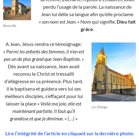
perdu l’usage de la parole. La naissance de
Jean lui délie sa langue afin qu’elle proclame
«
son nom est Jean
. » Nom qui signifie,
Dieu fait
Bionville
grâce
.
A Jean, Jésus rendra ce témoignage:
«
Parmi les enfants des femmes, il n’en est
pas un de plus grand que Jean-Baptiste
. »
Dès avant sa naissance, Jean avait
reconnu le Christ et tressailli
d’allégresse en sa présence. Plus tard,
il le baptisera et guidera vers lui ses
meilleurs disciples, s’effaçant pour lui
laisser la place «
Voilà ma joie, elle est
Les Etangs
maintenant parfaite. Il faut qu’il
grandisse et que je diminue
. » (…) »
Lire l’intégrité de l’article en cliquant sur la dernière photo: