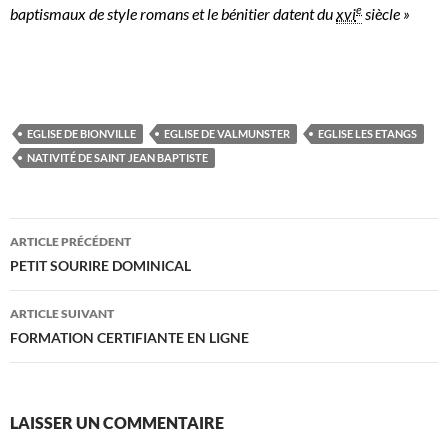
e
baptismaux de style romans et le bénitier datent du
xvi
siècle »
EGLISE DE BIONVILLE
EGLISE DE VALMUNSTER
EGLISE LES ETANGS
NATIVITÉ DE SAINT JEAN BAPTISTE
Navigation
ARTICLE PRÉCÉDENT
des
PETIT SOURIRE DOMINICAL
articles
ARTICLE SUIVANT
FORMATION CERTIFIANTE EN LIGNE
LAISSER UN COMMENTAIRE