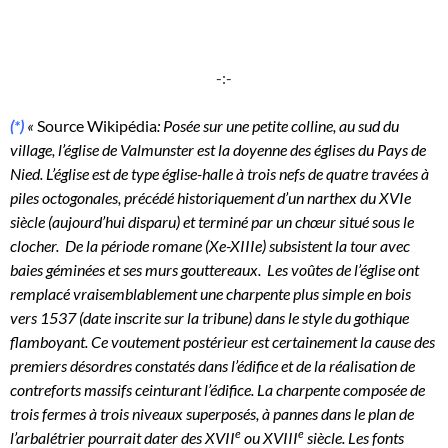
-:-
(*)
«
Source Wikipédia
: Posée sur une petite colline, au sud du
village, l’église de Valmunster est la doyenne des églises du Pays de
Nied. L’église est de type église-halle à trois nefs de quatre travées à
piles octogonales, précédé historiquement d’un narthex du XVIe
siècle (aujourd’hui disparu) et terminé par un chœur situé sous le
clocher. De la période romane (Xe-XIIIe) subsistent la tour avec
baies géminées et ses murs gouttereaux. Les voûtes de l’église ont
remplacé vraisemblablement une charpente plus simple en bois
vers 1537 (date inscrite sur la tribune) dans le style du gothique
flamboyant. Ce voutement postérieur est certainement la cause des
premiers désordres constatés dans l’édifice et de la réalisation de
contreforts massifs ceinturant l’édifice. La charpente composée de
trois fermes à trois niveaux superposés, à pannes dans le plan de
e
e
l’arbalétrier pourrait dater des XVII
ou XVIII
siècle. Les fonts