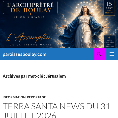
Aller
au
contenu
Recherche
paroissesboulay.com
MENU
PRINCI
Archives par mot-clé : Jérusalem
INFORMATION
,
REPORTAGE
TERRA SANTA NEWS DU 31
JUILLET 2026