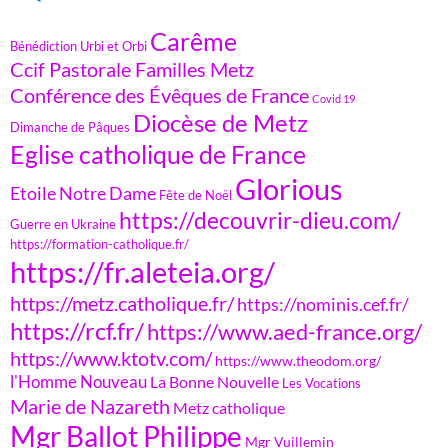
Carême
Bénédiction Urbi et Orbi
Ccif Pastorale Familles Metz
Conférence des Évêques de France
Covid 19
Diocèse de Metz
Dimanche de Pâques
Eglise catholique de France
Glorious
Etoile Notre Dame
Fête de Noël
https://decouvrir-dieu.com/
Guerre en Ukraine
https://formation-catholique.fr/
https://fr.aleteia.org/
https://metz.catholique.fr/
https://nominis.cef.fr/
https://rcf.fr/
https://www.aed-france.org/
https://www.ktotv.com/
https://www.theodom.org/
l'Homme Nouveau
La Bonne Nouvelle
Les Vocations
Marie de Nazareth
Metz catholique
Mgr Ballot Philippe
Mgr Vuillemin