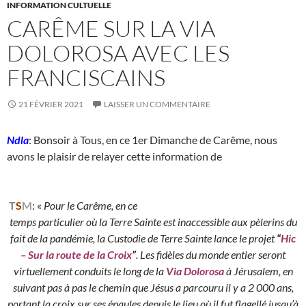
INFORMATION CULTUELLE
CARÊME SUR LA VIA
DOLOROSA AVEC LES
FRANCISCAINS
21 FÉVRIER 2021
LAISSER UN COMMENTAIRE
Ndla
: Bonsoir à Tous, en ce 1er Dimanche de Carême, nous
avons le plaisir de relayer cette information de
T
S
M
: «
Pour le Carême, en ce
temps particulier où la Terre Sainte est inaccessible aux pèlerins du
fait de la pandémie, la Custodie de Terre Sainte lance le projet
“
Hic
– Sur la route de la Croix
”
. Les fidèles du monde entier seront
virtuellement conduits le long de la
Via Dolorosa
à Jérusalem, en
suivant pas à pas le chemin que Jésus a parcouru il y a 2 000 ans,
portant la croix sur ses épaules depuis le lieu où il fut flagellé jusqu’à