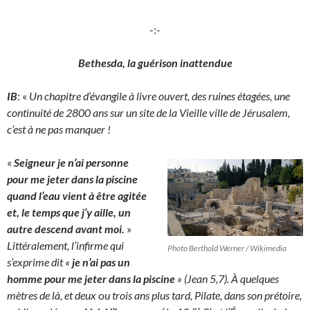
-:-
Bethesda
, la guérison inattendue
IB
: «
Un chapitre d’évangile à livre ouvert, des ruines étagées, une
continuité de 2800 ans sur un site de la Vieille ville de Jérusalem,
c’est à ne pas manquer !
«
Seigneur je n’ai personne
pour me jeter dans la piscine
quand l’eau vient à être agitée
et, le temps que j’y aille, un
autre descend avant moi.
»
Littéralement, l’infirme qui
Photo Berthold Werner / Wikimedia
s’exprime dit «
je n’ai pas un
homme pour me jeter dans la piscine
» (Jean 5,7). À quelques
mètres de là, et deux
o
u trois ans plus tard, Pilate, dans son prétoire,