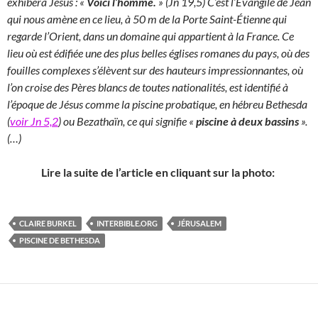
exhibera Jésus : «
Voici l’homme.
» (Jn 19,5) C’est l’Évangile de Jean
qui nous amène en ce lieu, à 50 m de la Porte Saint-Étienne qui
regarde l’Orient, dans un domaine qui appartient à la France. Ce
lieu où est édifiée une des plus belles églises romanes du pays, où des
fouilles complexes s’élèvent sur des hauteurs impressionnantes, où
l’on croise des Pères blancs de toutes nationalités, est identifié à
l’époque de Jésus comme la piscine probatique, en hébreu Bethesda
(
voir Jn 5,2
) ou Bezathaïn, ce qui signifie «
piscine à deux bassins
».
(…)
Lire la suite de l’article en cliquant sur la photo:
CLAIRE BURKEL
INTERBIBLE.ORG
JÉRUSALEM
PISCINE DE BETHESDA