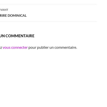
es
IVANT
URIRE DOMINICAL
 UN COMMENTAIRE
ez
vous connecter
pour publier un commentaire.