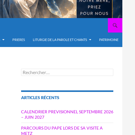
S
PRIERES
LITURGIE DE LA PAROLE ET CHANTS
PATRIMOINE
Rechercher :
ARTICLES RÉCENTS
CALENDRIER PREVISIONNEL SEPTEMBRE 2026
– JUIN 2027
PARCOURS DU PAPE LORS DE SA VISITE A
METZ