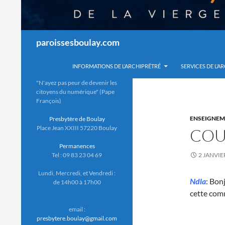
Recherche
paroissesboulay.com
INFORMATIONS DE L’ARCHIPRÊTRÉ
SERVICES DE L’A
"N'ayez pas peur de devenir les
citoyens du numérique" (Pape
François)
ENSEIGNEM
Presbytère de Boulay
Place Jean XXIII 57220 Boulay
COU
Permanences
Tel : 09 83 23 04 69
2 JANVIE
Lundi, Mercredi, et Vendredi :
Ndla
: Bon
de 14h00 à 17h00
cette com
email :
presbytere.boulay@gmail.com