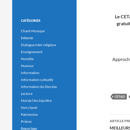
Le CETA
CATÉGORIES
gratui
Chant-Musique
Détente
Dialogue inter religieux
Enseignement
Approche
Homélie
Humour
Information
Information cultuelle
Information du Diocèse
Lecture
CETAD
Mot de l'Archiprêtre
Non classé
Patrimoine
Navig
ARTICLE P
Prières
des
MEILLEUR
Reportage